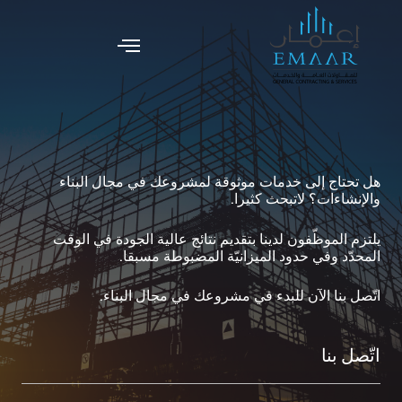
Skip
to
Menu
content
هل تحتاج إلى خدمات موثوقة لمشروعك في مجال البناء
والإنشاءات؟ لاتبحث كثيرا.
يلتزم الموظّفون لدينا بتقديم نتائج عالية الجودة في الوقت
المحدّد وفي حدود الميزانيّة المضبوطة مسبقا.
اتّصل بنا الآن للبدء في مشروعك في مجال البناء.
اتّصل بنا