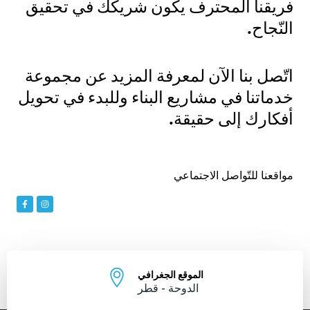
فريقنا المحترف يكون شريكك في تحقيق
النّجاح.
اتّصل بنا الآن لمعرفة المزيد عن مجموعة
خدماتنا في مشاريع البناء وللبدء في تحويل
أفكارك إلى حقيقة.
مواقعنا للتّواصل الاجتماعي
F
I
a
n
c
s
e
t
b
a
o
g
o
r
k
a
-
m
الموقع الجغرافي
f
الدوحة - قطر