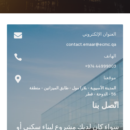
العنوان الإلكتروني
contact.emaar@ecmc.qa
الهاتف
+974 44999003
موقعنا
المدينة الآسيوية - بلازا مول - طابق الميزانين - منطقة
56 - الدوحة - قطر
اتّصل بنا
سواء كان لديك مشروع لبناء سكني أو